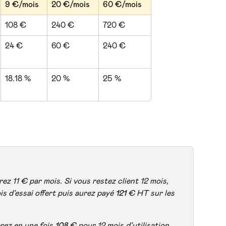
9 €/mois
20 €/mois
60 €/mois
108 €
240 €
720 €
24 €
60 €
240 €
18.18 %
20 %
25 %
rez 11 € par mois. Si vous restez client 12 mois, 
s d’essai offert puis aurez payé 
121
 € HT sur les 
rez en une fois 
108
 € pour 12 mois d’utilisation. 